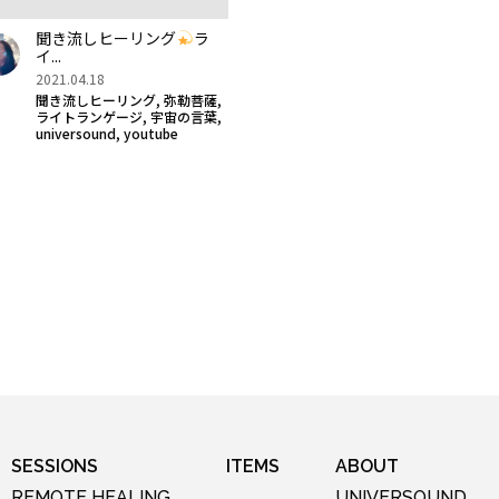
聞き流しヒーリング
ラ
イ...
2021.04.18
,
,
聞き流しヒーリング
弥勒菩薩
,
,
ライトランゲージ
宇宙の言葉
,
universound
youtube
SESSIONS
ITEMS
ABOUT
REMOTE HEALING
UNIVERSOUND