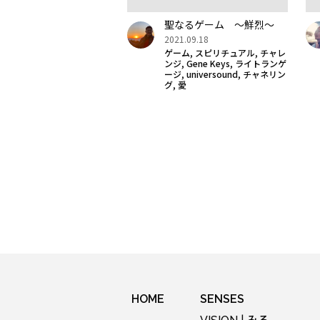
聖なるゲーム 〜鮮烈〜
2021.09.18
,
,
ゲーム
スピリチュアル
チャレ
,
,
ンジ
Gene Keys
ライトランゲ
,
,
ージ
universound
チャネリン
,
グ
愛
HOME
SENSES
みる