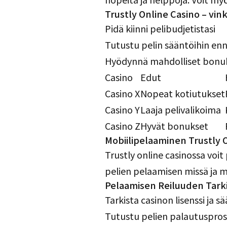
Trustly Online Casino – vi
Pidä kiinni pelibudjetistasi
Tutustu pelin sääntöihin en
Hyödynnä mahdolliset bonuks
Casino
Edut
Casino X
Nopeat kotiutukset
Casino Y
Laaja pelivalikoima
Casino Z
Hyvät bonukset
Mobiilipelaaminen Trustly 
Trustly online casinossa voit
pelien pelaamisen missä ja mi
Pelaamisen Reiluuden Tarki
Tarkista casinon lisenssi ja s
Tutustu pelien palautuspros