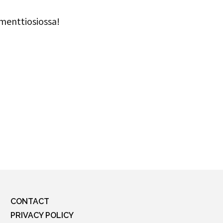
menttiosiossa!
CONTACT
PRIVACY POLICY