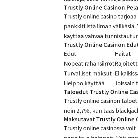
Trustly Online Casinon Pe
Trustly online casino tarjoa
pankkitilistä ilman välikäsiä.
käyttää vahvaa tunnistautum
Trustly Online Casinon Edut
Edut
Haitat
Nopeat rahansiirrot
Rajoitett
Turvalliset maksut
Ei kaikis
Helppo käyttää
Joissain 
Taloedut Trustly Online Ca
Trustly online casinon taloet
noin 2,7%, kun taas blackjacki
Maksutavat Trustly Online 
Trustly online casinossa voi
nopeita ja helppoja. Voit my