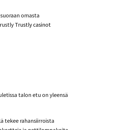
aa suoraan omasta
Trustly
Trustly casinot
uletissa talon etu on yleensä
ä tekee rahansiirroista
okortteja ja nettilompakoita.