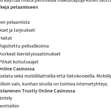
nkkejä pelaamiseen
nen pelaamista
et ja tarjoukset
Haitat
Rajoitettu pelivalikoima
Korkeat kierrätysvaatimukset
Pitkät kotiutusajat
Online Casinossa
 pelata sekä mobiililaitteilla että tietokoneella. Mobi
lloin vain, kunhan sinulla on toimiva internetyhteys.
staminen Trustly Online Casinossa
ääntely
entteihin