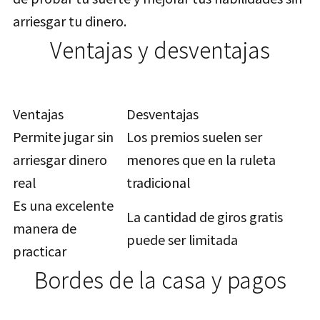
arriesgar tu dinero.
Ventajas y desventajas
Ventajas
Desventajas
Permite jugar sin
Los premios suelen ser
arriesgar dinero
menores que en la ruleta
real
tradicional
Es una excelente
La cantidad de giros gratis
manera de
puede ser limitada
practicar
Bordes de la casa y pagos