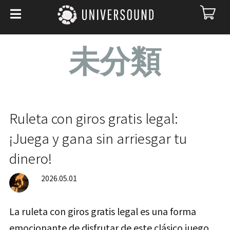
未分類
Ruleta con giros gratis legal:
¡Juega y gana sin arriesgar tu
dinero!
2026.05.01
La ruleta con giros gratis legal es una forma
emocionante de disfrutar de este clásico juego