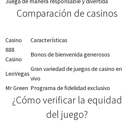
Juega de manera responsable y divertida
Comparación de casinos
Casino
Características
888
Bonos de bienvenida generosos
Casino
Gran variedad de juegos de casino en
LeoVegas
vivo
Mr Green
Programa de fidelidad exclusivo
¿Cómo verificar la equidad
del juego?