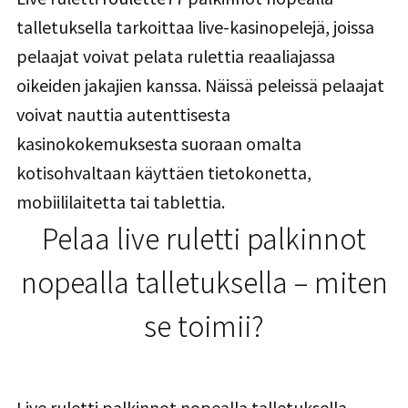
talletuksella tarkoittaa live-kasinopelejä, joissa
pelaajat voivat pelata rulettia reaaliajassa
oikeiden jakajien kanssa. Näissä peleissä pelaajat
voivat nauttia autenttisesta
kasinokokemuksesta suoraan omalta
kotisohvaltaan käyttäen tietokonetta,
mobiililaitetta tai tablettia.
Pelaa live ruletti palkinnot
nopealla talletuksella – miten
se toimii?
Live ruletti palkinnot nopealla talletuksella -