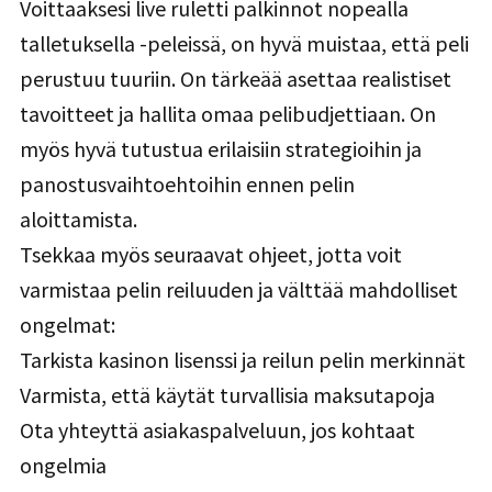
Voittaaksesi live ruletti palkinnot nopealla
talletuksella -peleissä, on hyvä muistaa, että peli
perustuu tuuriin. On tärkeää asettaa realistiset
tavoitteet ja hallita omaa pelibudjettiaan. On
myös hyvä tutustua erilaisiin strategioihin ja
panostusvaihtoehtoihin ennen pelin
aloittamista.
Tsekkaa myös seuraavat ohjeet, jotta voit
varmistaa pelin reiluuden ja välttää mahdolliset
ongelmat:
Tarkista kasinon lisenssi ja reilun pelin merkinnät
Varmista, että käytät turvallisia maksutapoja
Ota yhteyttä asiakaspalveluun, jos kohtaat
ongelmia