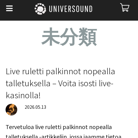
未分類
Live ruletti palkinnot nopealla
talletuksella – Voita isosti live-
kasinolla!
2026.05.13
Tervetuloa live ruletti palkinnot nopealla
talletuksella -artikkeliin, jossa jaamme tietoa