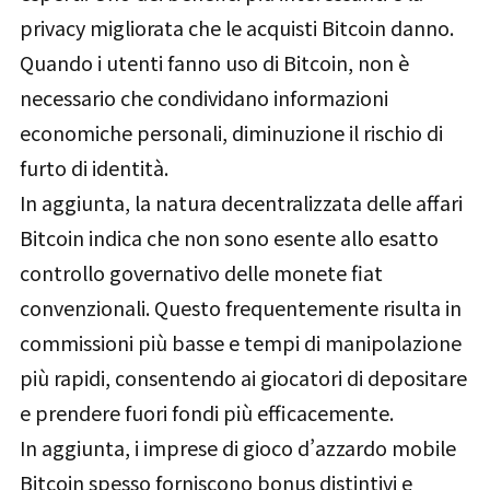
privacy migliorata che le acquisti Bitcoin danno.
Quando i utenti fanno uso di Bitcoin, non è
necessario che condividano informazioni
economiche personali, diminuzione il rischio di
furto di identità.
In aggiunta, la natura decentralizzata delle affari
Bitcoin indica che non sono esente allo esatto
controllo governativo delle monete fiat
convenzionali. Questo frequentemente risulta in
commissioni più basse e tempi di manipolazione
più rapidi, consentendo ai giocatori di depositare
e prendere fuori fondi più efficacemente.
In aggiunta, i imprese di gioco d’azzardo mobile
Bitcoin spesso forniscono bonus distintivi e