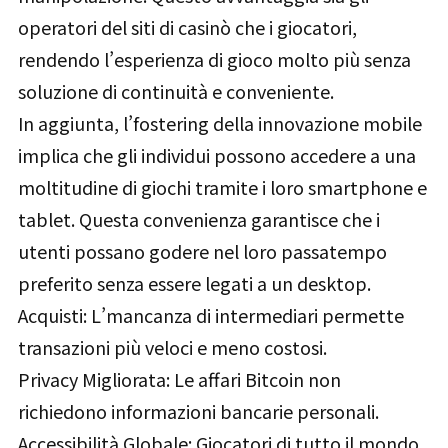
operatori del siti di casinò che i giocatori,
rendendo l’esperienza di gioco molto più senza
soluzione di continuità e conveniente.
In aggiunta, l’fostering della innovazione mobile
implica che gli individui possono accedere a una
moltitudine di giochi tramite i loro smartphone e
tablet. Questa convenienza garantisce che i
utenti possano godere nel loro passatempo
preferito senza essere legati a un desktop.
Acquisti: L’mancanza di intermediari permette
transazioni più veloci e meno costosi.
Privacy Migliorata: Le affari Bitcoin non
richiedono informazioni bancarie personali.
Accessibilità Globale: Giocatori di tutto il mondo