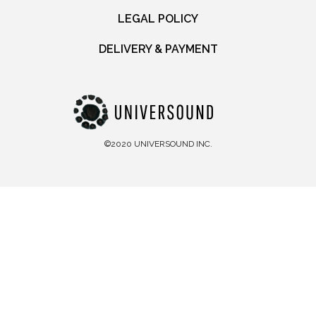
LEGAL POLICY
DELIVERY & PAYMENT
©2020 UNIVERSOUND INC.