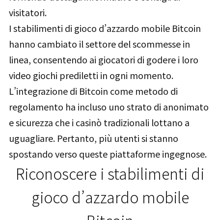
visitatori.
I stabilimenti di gioco d’azzardo mobile Bitcoin
hanno cambiato il settore del scommesse in
linea, consentendo ai giocatori di godere i loro
video giochi prediletti in ogni momento.
L’integrazione di Bitcoin come metodo di
regolamento ha incluso uno strato di anonimato
e sicurezza che i casinò tradizionali lottano a
uguagliare. Pertanto, più utenti si stanno
spostando verso queste piattaforme ingegnose.
Riconoscere i stabilimenti di
gioco d’azzardo mobile