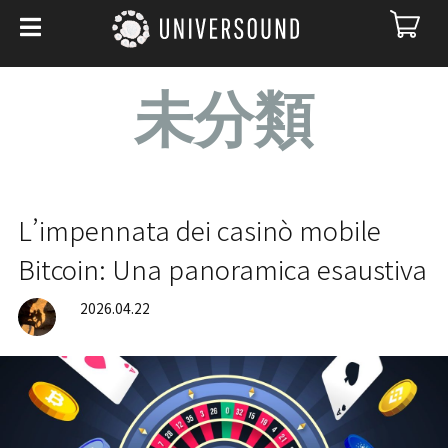
未分類
L’impennata dei casinò mobile
Bitcoin: Una panoramica esaustiva
2026.04.22