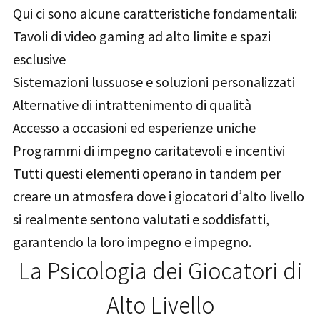
Qui ci sono alcune caratteristiche fondamentali:
Tavoli di video gaming ad alto limite e spazi
esclusive
Sistemazioni lussuose e soluzioni personalizzati
Alternative di intrattenimento di qualità
Accesso a occasioni ed esperienze uniche
Programmi di impegno caritatevoli e incentivi
Tutti questi elementi operano in tandem per
creare un atmosfera dove i giocatori d’alto livello
si realmente sentono valutati e soddisfatti,
garantendo la loro impegno e impegno.
La Psicologia dei Giocatori di
Alto Livello