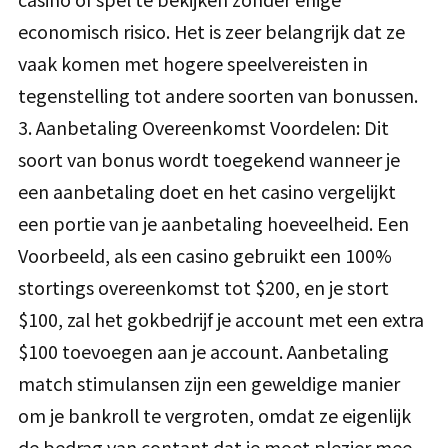
economisch risico. Het is zeer belangrijk dat ze
vaak komen met hogere speelvereisten in
tegenstelling tot andere soorten van bonussen.
3. Aanbetaling Overeenkomst Voordelen: Dit
soort van bonus wordt toegekend wanneer je
een aanbetaling doet en het casino vergelijkt
een portie van je aanbetaling hoeveelheid. Een
Voorbeeld, als een casino gebruikt een 100%
stortings overeenkomst tot $200, en je stort
$100, zal het gokbedrijf je account met een extra
$100 toevoegen aan je account. Aanbetaling
match stimulansen zijn een geweldige manier
om je bankroll te vergroten, omdat ze eigenlijk
de bedrag van contant dat je moet plezier mee