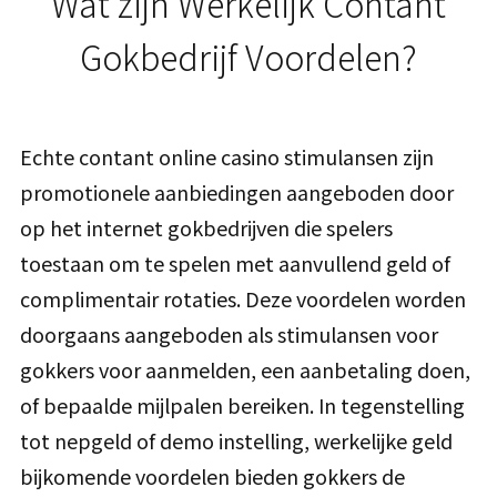
Wat zijn Werkelijk Contant
Gokbedrijf Voordelen?
Echte contant online casino stimulansen zijn
promotionele aanbiedingen aangeboden door
op het internet gokbedrijven die spelers
toestaan om te spelen met aanvullend geld of
complimentair rotaties. Deze voordelen worden
doorgaans aangeboden als stimulansen voor
gokkers voor aanmelden, een aanbetaling doen,
of bepaalde mijlpalen bereiken. In tegenstelling
tot nepgeld of demo instelling, werkelijke geld
bijkomende voordelen bieden gokkers de