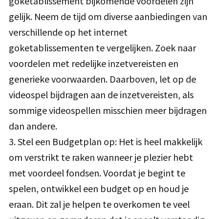
goketablissement bijkomende voordelen zijn
gelijk. Neem de tijd om diverse aanbiedingen van
verschillende op het internet
goketablissementen te vergelijken. Zoek naar
voordelen met redelijke inzetvereisten en
generieke voorwaarden. Daarboven, let op de
videospel bijdragen aan de inzetvereisten, als
sommige videospellen misschien meer bijdragen
dan andere.
3. Stel een Budgetplan op: Het is heel makkelijk
om verstrikt te raken wanneer je plezier hebt
met voordeel fondsen. Voordat je begint te
spelen, ontwikkel een budget op en houd je
eraan. Dit zal je helpen te overkomen te veel