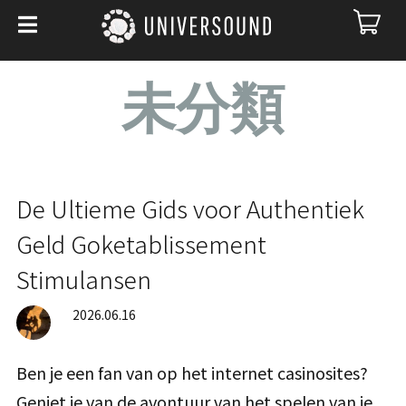
未分類
De Ultieme Gids voor Authentiek
Geld Goketablissement
Stimulansen
2026.06.16
Ben je een fan van op het internet casinosites?
Geniet je van de avontuur van het spelen van je