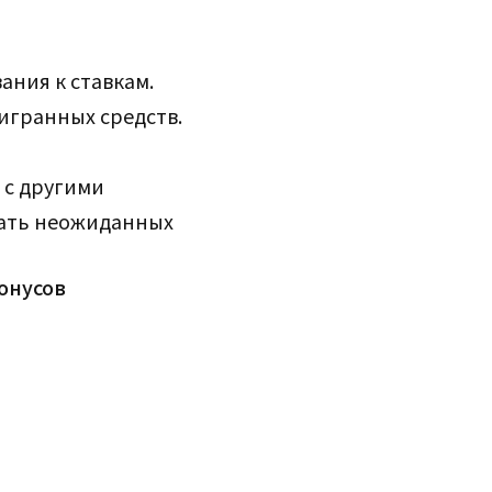
ания к ставкам.
игранных средств.
 с другими
жать неожиданных
онусов