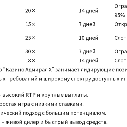
Огра
20×
14 дней
95%
15×
7 дней
Откр
25×
10 дней
Слот
30×
7 дней
Огра
18×
14 дней
Слот
то “Казино Адмирал Х” занимает лидирующие поз
ых требований и широкому спектру доступных иг
– высокий RTP и крупные выплаты.
ростая игра с низкими ставками.
гический подход с большим потенциалом.
 – живой дилер и быстрый вывод средств.