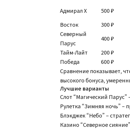
Адмирал Х
500 ₽
Восток
300 ₽
Северный
400 ₽
Парус
Тайм‑Лайт
200 ₽
Победа
600 ₽
Сравнение показывает, ч
высокого бонуса, умеренн
Лучшие варианты
Слот “Магический Парус” 
Рулетка “Зимняя ночь” – п
Блэкджек “Небо” – страте
Казино “Северное сияние”