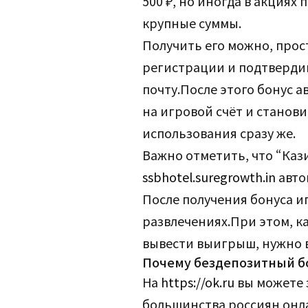
500 ₽, но иногда в акциях
крупные суммы.
Получить его можно, прос
регистрации и подтверди
почту.После этого бонус 
на игровой счёт и станов
использования сразу же.
Важно отметить, что “Кази
ssbhotel.suregrowth.in
авто
После получения бонуса иг
развлечениях.При этом, ка
вывести выигрыш, нужно в
Почему бездепозитный бо
На
https://ok.ru
вы можете 
большинства россиян онла