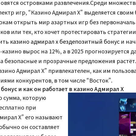
новятся островками развлечения.Среди множеств
ектр игр, “Казино Адмирал Х” выделяется своим
окам открыть мир азартных игр без первоначаль
ов или тех, кто хочет протестировать стратегии 
чить
казино адмирал х бездепозитный бонус
и нач
казино вырос на 12%, а в 2025 прогнозируется 
на безопасные и прозрачные предложения растёт
зино Адмирал Х” привлекателен, как им пользова
иями конкурентов, в том числе “Восток”.
бонус и как он работает в казино Адмирал Х
о сумма, которую
есплатно при
мирал Х” его называют
обычно он составляет