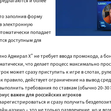
 предлагаются и более
то заполнив форму
в электронную
автоматически попадает
ится доступным для
но Адмирал Х” не требует ввода промокода, а бо
матически, что делает процесс максимально про
рок может сразу приступить к игре в слотах, рул
к правило, действует ограничение на вывод средс
ыполнить требования по ставкам (обычно 20-30
нус важен для российских игроков
зарегистрироваться и сразу получить бездепози
йн‑казино – это не только развлечение, но и в