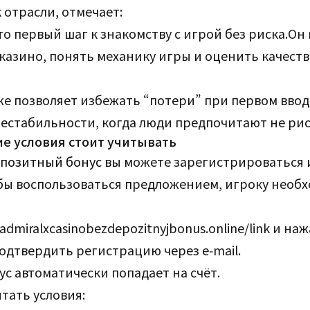
 отрасли, отмечает:
о первый шаг к знакомству с игрой без риска.Он
казино, понять механику игры и оценить качест
е позволяет избежать “потери” при первом вводе
естабильности, когда люди предпочитают не рис
ие условия стоит учитывать
епозитный бонус
вы можете зарегистрироваться и
бы воспользоваться предложением, игроку необ
admiralxcasinobezdepozitnyjbonus.online/link и на
одтвердить регистрацию через e‑mail.
с автоматически попадает на счёт.
тать условия: