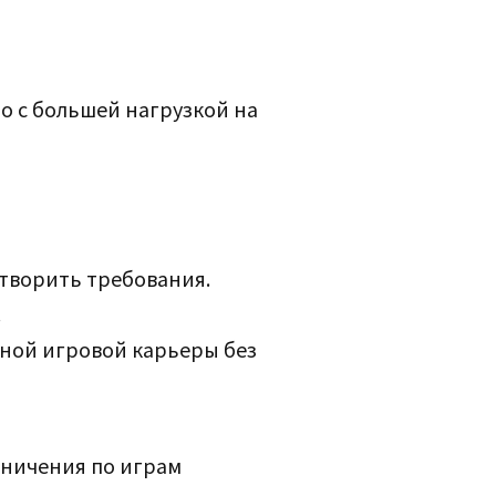
о с большей нагрузкой на
етворить требования.
.
ной игровой карьеры без
ничения по играм