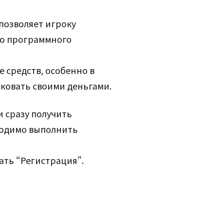
 позволяет игроку
во программного
 средств, особенно в
ковать своими деньгами.
 сразу получить
ходимо выполнить
жать “Регистрация”.