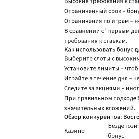
Высокие требования к ста
Ограниченный срок – бонус
Ограничения по играм – н
В сравнении с “первым де
требования к ставкам.
Как использовать бонус 
Выберите слоты с высоким
Установите лимиты – чтоб
Играйте в течение дня – 
Следите за акциями – ино
При правильном подходе 
значительных вложений.
Обзор конкурентов: Вост
Бездепози
Казино
бонус