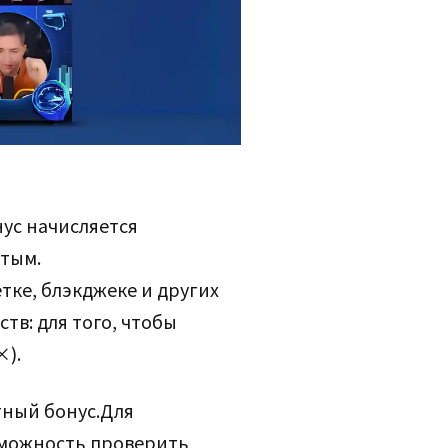
нус начисляется
стым.
етке, блэкджеке и других
тв: для того, чтобы
×).
тный бонус.Для
озможность проверить