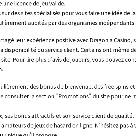
 une licence de jeu valide.
s sur des sites spécialisés pour vous faire une idée de l
égulièrement audités par des organismes indépendants p
agé leur expérience positive avec Dragonia Casino, so
la disponibilité du service client. Certains ont même 
ite. Pour lire plus d’avis de joueurs, vous pouvez cons
m
.
lièrement des bonus de bienvenue, des free spins et d
de consulter la section “Promotions” du site pour ne
x, ses bonus attractifs et son service client de qualité
 amateurs de jeux de hasard en ligne. N’hésitez pas à vo
eu unique qu’il propose.