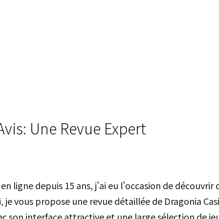
EVENTS
SESSIONS
LOUNGE
ITEMS
ABOUT
Avis: Une Revue Expert
en ligne depuis 15 ans, j’ai eu l’occasion de découvrir
ui, je vous propose une revue détaillée de Dragonia Ca
vec son interface attractive et une large sélection de j