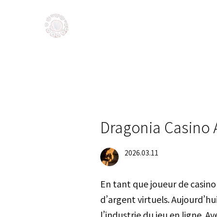
SENSES
未分類
Dragonia Casino 
2026.03.11
En tant que joueur de casino 
d’argent virtuels. Aujourd’h
l’industrie du jeu en ligne. A