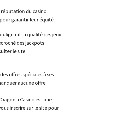
a réputation du casino.
our garantir leur équité.
ulignant la qualité des jeux,
décroché des jackpots
ulter le site
es offres spéciales à ses
 manquer aucune offre
, Dragonia Casino est une
us inscrire sur le site pour