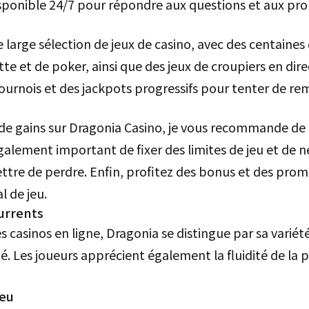
 disponible 24/7 pour répondre aux questions et aux pr
large sélection de jeux de casino, avec des centaines
tte et de poker, ainsi que des jeux de croupiers en dir
ournois et des jackpots progressifs pour tenter de re
e gains sur Dragonia Casino, je vous recommande de di
 également important de fixer des limites de jeu et de n
re de perdre. Enfin, profitez des bonus et des promot
 de jeu.
urrents
 casinos en ligne, Dragonia se distingue par sa variét
ité. Les joueurs apprécient également la fluidité de la 
Jeu