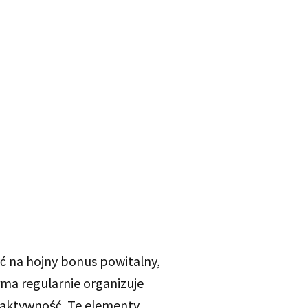
TAGs
ć na hojny bonus powitalny,
ma regularnie organizuje
h aktywność. Te elementy