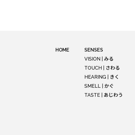
HOME
SENSES
みる
VISION |
さわる
TOUCH |
きく
HEARING |
かぐ
SMELL |
あじわう
TASTE |