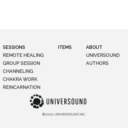
SESSIONS
ITEMS
ABOUT
REMOTE HEALING
UNIVERSOUND
GROUP SESSION
AUTHORS
CHANNELING
CHAKRA WORK
REINCARNATION
©2020 UNIVERSOUND INC.