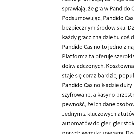
sprawiają, że gra w Pandido C
Podsumowując, Pandido Casi
bezpiecznym środowisku. Dzię
każdy gracz znajdzie tu coś dl
Pandido Casino to jedno z na
Platforma ta oferuje szeroki
doświadczonych. Kosztowna g
staje się coraz bardziej popu
Pandido Casino kładzie duży 
szyfrowane, a kasyno przes
pewność, że ich dane osobow
Jednym z kluczowych atutów 
automatów do gier, gier stoło
prawdziwymi krupierami. Dz