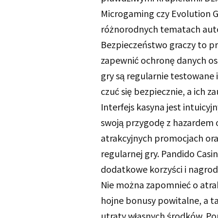
Microgaming czy Evolution G
różnorodnych tematach auto
Bezpieczeństwo graczy to pri
zapewnić ochronę danych os
gry są regularnie testowane 
czuć się bezpiecznie, a ich z
Interfejs kasyna jest intuicy
swoją przygodę z hazardem o
atrakcyjnych promocjach ora
regularnej gry. Pandido Cas
dodatkowe korzyści i nagrod
Nie można zapomnieć o atrak
hojne bonusy powitalne, a t
utraty własnych środków. Po