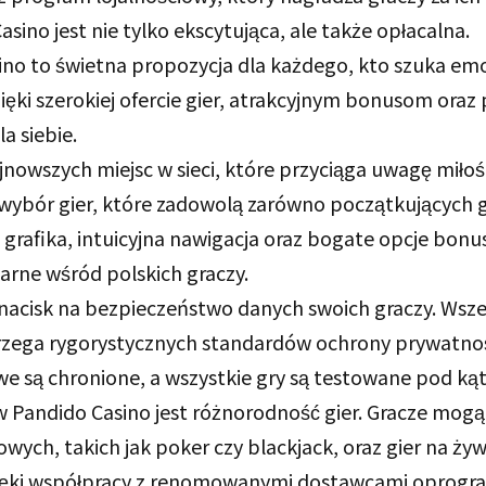
asino jest nie tylko ekscytująca, ale także opłacalna.
no to świetna propozycja dla każdego, kto szuka em
ki szerokiej ofercie gier, atrakcyjnym bonusom oraz 
a siebie.
jnowszych miejsc w sieci, które przyciąga uwagę miło
 wybór gier, które zadowolą zarówno początkujących gra
rafika, intuicyjna nawigacja oraz bogate opcje bonu
larne wśród polskich graczy.
nacisk na bezpieczeństwo danych swoich graczy. Wszel
trzega rygorystycznych standardów ochrony prywatno
e są chronione, a wszystkie gry są testowane pod ką
Pandido Casino jest różnorodność gier. Gracze mogą
wych, takich jak poker czy blackjack, oraz gier na żywo
ięki współpracy z renomowanymi dostawcami oprogra