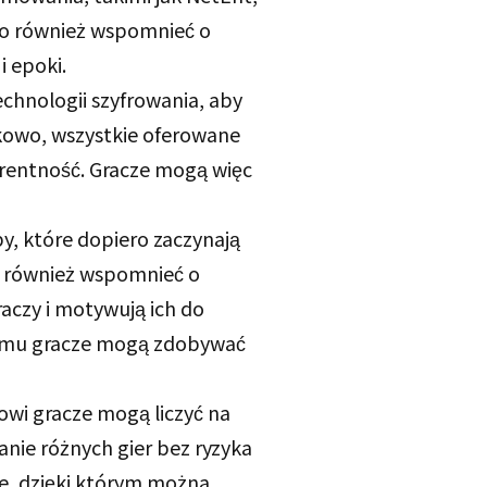
to również wspomnieć o
 epoki.
chnologii szyfrowania, aby
kowo, wszystkie oferowane
parentność. Gracze mogą więc
by, które dopiero zaczynają
to również wspomnieć o
aczy i motywują ich do
óremu gracze mogą zdobywać
owi gracze mogą liczyć na
nie różnych gier bez ryzyka
je, dzięki którym można