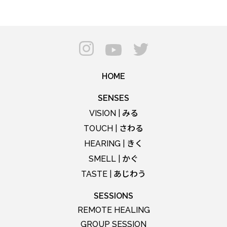
HOME
SENSES
みる
VISION |
さわる
TOUCH |
きく
HEARING |
かぐ
SMELL |
あじわう
TASTE |
SESSIONS
REMOTE HEALING
GROUP SESSION