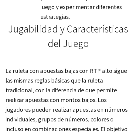
juego y experimentar diferentes
estrategias.
Jugabilidad y Características
del Juego
La ruleta con apuestas bajas con RTP alto sigue
las mismas reglas básicas que la ruleta
tradicional, con la diferencia de que permite
realizar apuestas con montos bajos. Los
jugadores pueden realizar apuestas en números
individuales, grupos de números, colores o
incluso en combinaciones especiales. El objetivo