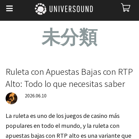
未分類
Ruleta con Apuestas Bajas con RTP
Alto: Todo lo que necesitas saber
2026.06.10
La ruleta es uno de los juegos de casino más
populares en todo el mundo, y la ruleta con
apuestas bajas con RTP alto es una variante que