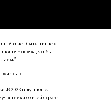
рый хочет быть в игре в
корости отклика, чтобы
станы.”
ю жизнь в
er.В 2023 году прошёл
е участники со всей страны