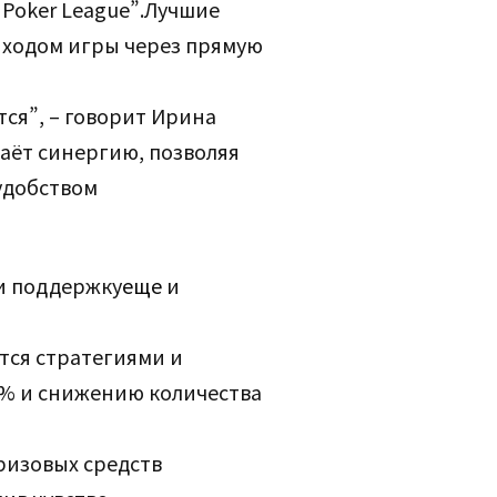
 Poker League”.Лучшие
 ходом игры через прямую
я”, – говорит Ирина
даёт синергию, позволяя
удобством
ти поддержку
еще
и
ятся стратегиями и
0% и снижению количества
ризовых средств