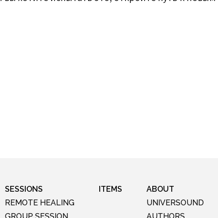
SESSIONS
ITEMS
ABOUT
REMOTE HEALING
UNIVERSOUND
GROUP SESSION
AUTHORS