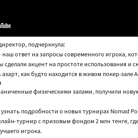
директор, подчеркнула:
наш ответ на запросы современного игрока, кото
ы сделали акцент на простоте использования и с
азарт, как будто находится в живом покер‑зале А
в
раниченные физическими залами, получили нову
ы узнать подробности о новых турнирах Nomad Pok
нлайн‑турнир с призовым фондом 2 млн тенге, гд
лучшего игрока.