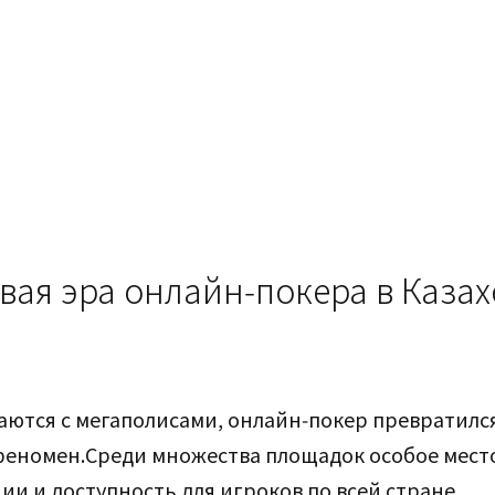
EVENTS
SESSIONS
LOUNGE
ITEMS
ABOUT
вая эра онлайн‑покера в Казах
чаются с мегаполисами, онлайн‑покер превратилс
феномен.Среди множества площадок особое место
и и доступность для игроков по всей стране.